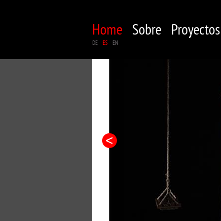
Home
Sobre
Proyectos
DE
ES
EN
 A MAD
rdelia
t Servos